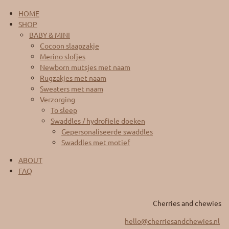
HOME
SHOP
BABY & MINI
Cocoon slaapzakje
Merino slofjes
Newborn mutsjes met naam
Rugzakjes met naam
Sweaters met naam
Verzorging
To sleep
Swaddles / hydrofiele doeken
Gepersonaliseerde swaddles
Swaddles met motief
ABOUT
FAQ
Cherries and chewies
hello@cherriesandchewies.nl