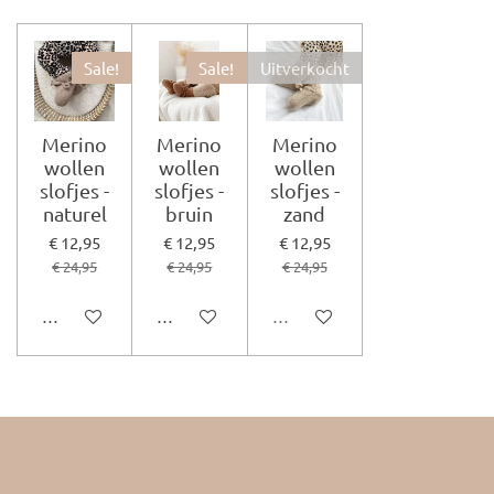
Sale!
Sale!
Uitverkocht
Merino
Merino
Merino
wollen
wollen
wollen
slofjes -
slofjes -
slofjes -
naturel
bruin
zand
€ 12,95
€ 12,95
€ 12,95
€ 24,95
€ 24,95
€ 24,95
In winkelwagen
In winkelwagen
Uitverkocht
Vind je onze website en producten mooi? Geef ons dan 5
sterretjes :)