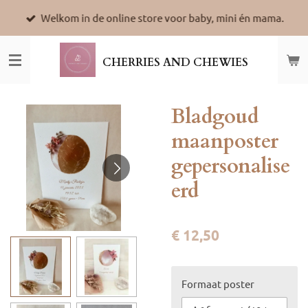
Ga
Welkom in de online store voor baby, mini én mama.
direct
naar
de
CHERRIES AND CHEWIES
hoofdinhoud
Bladgoud
maanposter
gepersonalise
erd
€ 12,50
Formaat poster