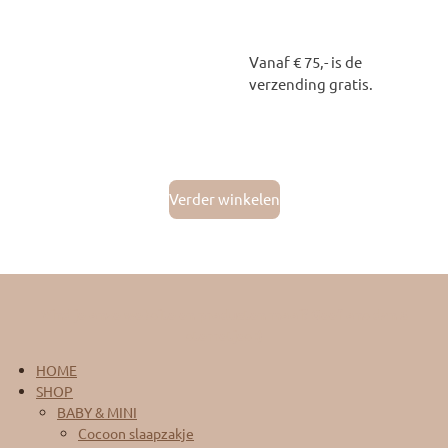
Vanaf € 75,- is de
verzending gratis.
Verder winkelen
Vind je onze website en producten mooi? Geef ons dan 5
sterretjes :)
HOME
SHOP
BABY & MINI
Cocoon slaapzakje