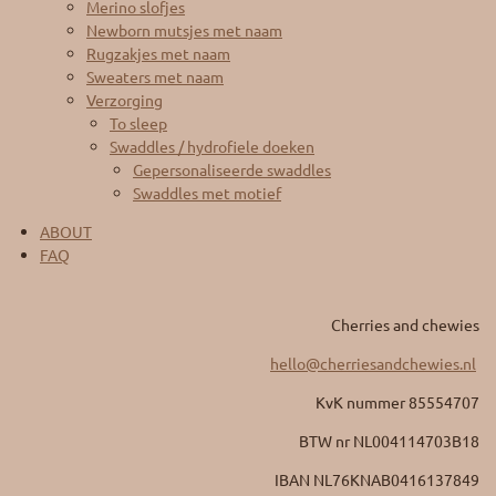
Merino slofjes
Newborn mutsjes met naam
Rugzakjes met naam
Sweaters met naam
Verzorging
To sleep
Swaddles / hydrofiele doeken
Gepersonaliseerde swaddles
Swaddles met motief
ABOUT
FAQ
Cherries and chewies
hello@cherriesandchewies.nl
KvK nummer 85554707
BTW nr
NL004114703B18
IBAN NL76KNAB0416137849