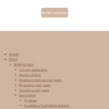
Verder winkelen
Vind je onze website en producten mooi? Geef ons dan 5
sterretjes :)
HOME
SHOP
BABY & MINI
Cocoon slaapzakje
Merino slofjes
Newborn mutsjes met naam
Rugzakjes met naam
Sweaters met naam
Verzorging
To sleep
Swaddles / hydrofiele doeken