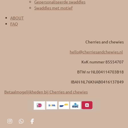
Gepersonaliseerde swaddles
Swaddles met motief
ABOUT
FAQ
Cherries and chewies
hello@cherriesandchewies.nl
KvK nummer 85554707
BTW nr
NL004114703B18
IBAN NL76KNAB0416137849
Betaalmogelijkheden bij Cherries and chewies
I
W
F