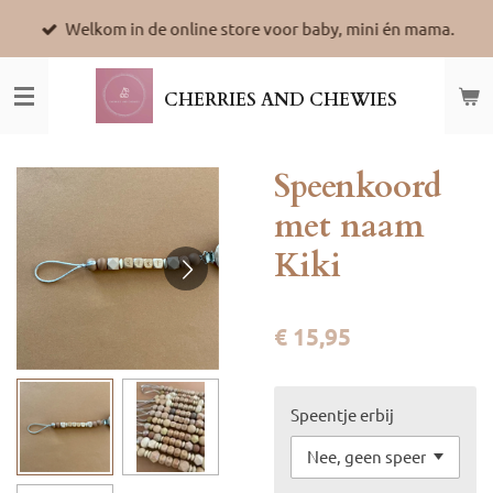
Ga
Welkom in de online store voor baby, mini én mama.
direct
naar
de
CHERRIES AND CHEWIES
hoofdinhoud
Speenkoord
met naam
Kiki
€ 15,95
Speentje erbij