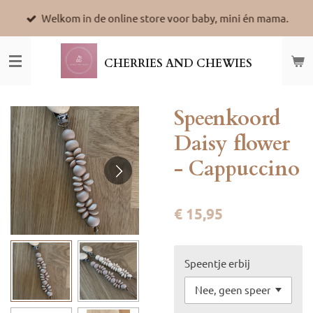
Ga
Welkom in de online store voor baby, mini én mama.
direct
naar
de
CHERRIES AND CHEWIES
hoofdinhoud
Speenkoord
Daisy flower
- Cappuccino
€ 15,95
Speentje erbij