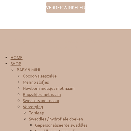
VERDER WINKELEN
Vind je onze website en producten mooi? Geef ons dan 5
sterretjes :)
HOME
SHOP
BABY & MINI
Cocoon slaapzakje
Merino slofjes
Newborn mutsjes met naam
Rugzakjes met naam
Sweaters met naam
Verzorging
To sleep
Swaddles / hydrofiele doeken
Gepersonaliseerde swaddles