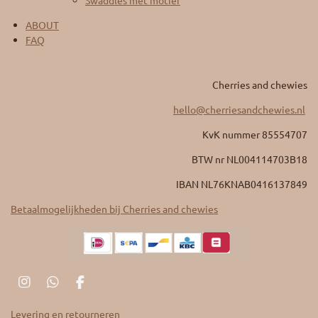
Swaddles met motief
ABOUT
FAQ
Cherries and chewies
hello@cherriesandchewies.nl
KvK nummer 85554707
BTW nr
NL004114703B18
IBAN NL76KNAB0416137849
Betaalmogelijkheden bij Cherries and chewies
I
W
F
n
h
a
s
a
c
Levering en retourneren