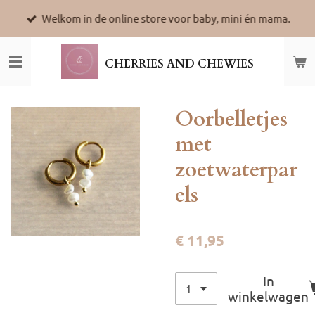
Ga
Welkom in de online store voor baby, mini én mama.
direct
naar
de
CHERRIES AND CHEWIES
hoofdinhoud
Oorbelletjes
met
zoetwaterpar
els
€ 11,95
In
winkelwagen