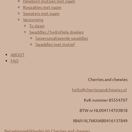
Newborn mutsjes met naam
Rugzakjes met naam
Sweaters met naam
Verzorging
To sleep
Swaddles / hydrofiele doeken
Gepersonaliseerde swaddles
Swaddles met motief
ABOUT
FAQ
Cherries and chewies
hello@cherriesandchewies.nl
KvK nummer 85554707
BTW nr
NL004114703B18
IBAN NL76KNAB0416137849
Betaalmogelijkheden bij Cherries and chewies