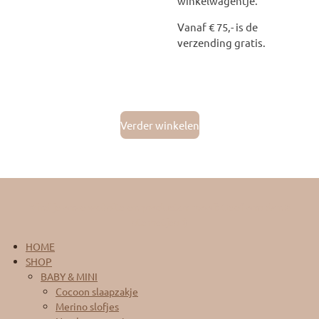
winkelwagentje.
Vanaf € 75,- is de
verzending gratis.
Verder winkelen
Vind je onze website en producten mooi? Geef ons dan 5
sterretjes :)
HOME
SHOP
BABY & MINI
Cocoon slaapzakje
Merino slofjes